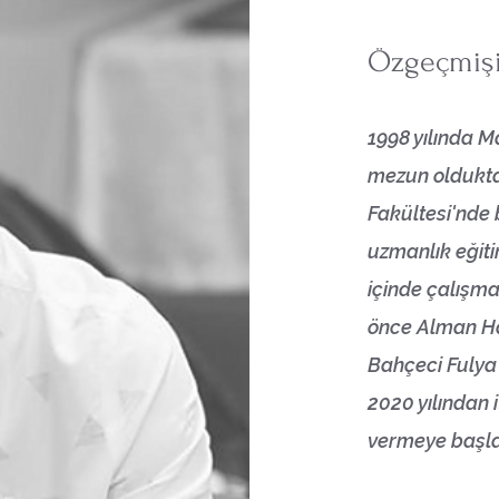
Özgeçmiş
1998 yılında M
mezun oldukta
Fakültesi'nde
uzmanlık eğiti
içinde çalışm
önce Alman Ha
Bahçeci Fulya
2020 yılından
vermeye başl