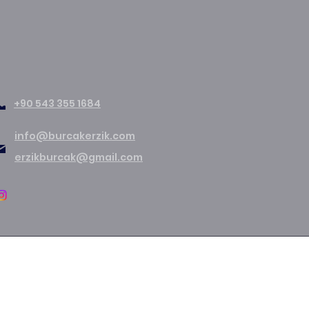
+90 543 355 1684
info@burcakerzik.com
erzikburcak@gmail.com