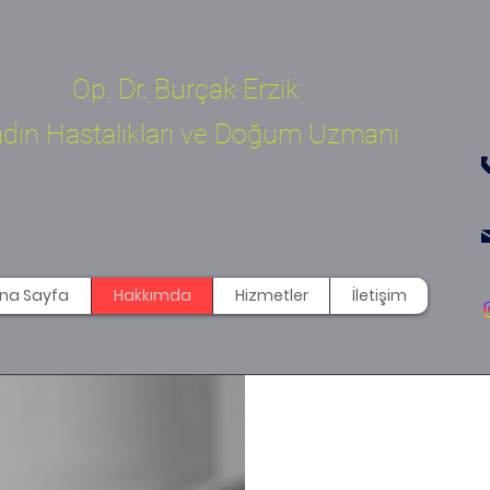
Op. Dr. Burçak Erzik
dın Hastalıkları ve Doğum Uzmanı
na Sayfa
Hakkımda
Hizmetler
İletişim